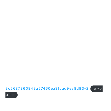
3c5687860843a57460ea3fcad9ea8d83-2
ダウン
ロード