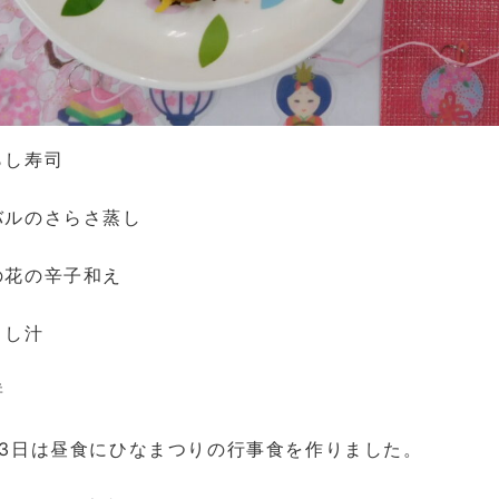
らし寿司
バルのさらさ蒸し
の花の辛子和え
まし汁
餅
月3日は昼食にひなまつりの行事食を作りました。