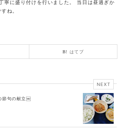
丁寧に盛り付けを行いました。 当日は昼過ぎか
ですね。
はてブ
NEXT
の節句の献立￼