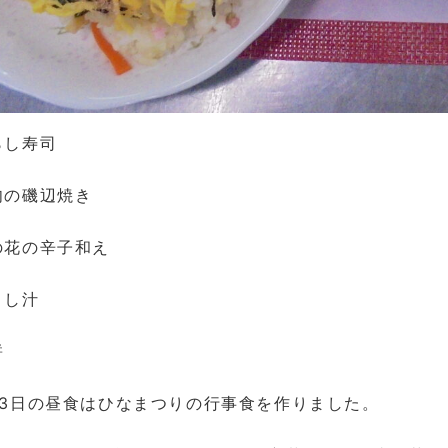
らし寿司
肉の磯辺焼き
の花の辛子和え
まし汁
餅
月3日の昼食はひなまつりの行事食を作りました。