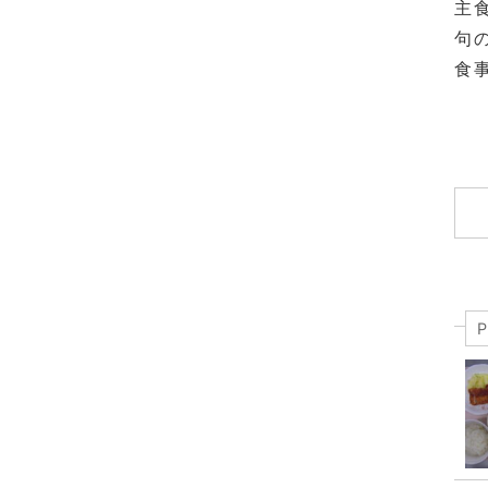
主
句
食